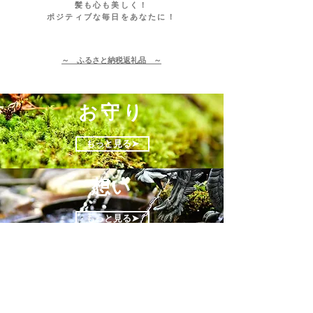
髪も心も美しく！
​ポジティブな毎日をあなたに
！
～
ふるさと納税返礼品 ～
お守り
もっと見る➤
想い
もっと見る➤
ミナギル力を
手に入れる